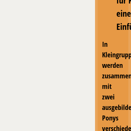
für 
eine
Ein
In
Kleingrup
werden
zusamme
mit
zwei
ausgebild
Ponys
verschied