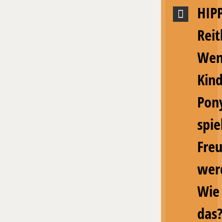
HIP
Rei
We
Kin
Pon
spie
Fre
wer
Wie
das