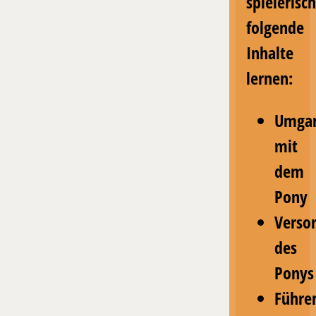
spielerisch
folgende
Inhalte
lernen:
Umga
mit
dem
Pony
Verso
des
Ponys
Führe