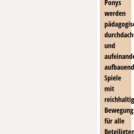
Ponys
werden
pädagogis
durchdach
und
aufeinand
aufbauen
Spiele
mit
reichhalti
Bewegung
für alle
Beteiligte