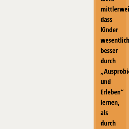
mittlerwei
dass
Kinder
wesentlic
besser
durch
„Ausprobi
und
Erleben“
lernen,
als
durch