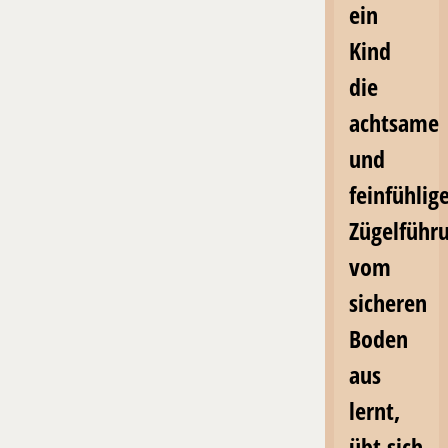
ein
Kind
die
achtsame
und
feinfühlig
Zügelführ
vom
sicheren
Boden
aus
lernt,
übt sich