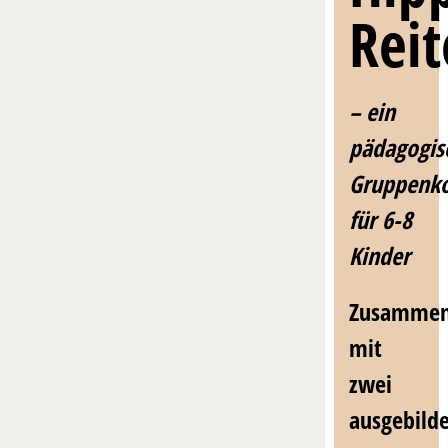
Rei
– ein
pädagogis
Gruppenk
für 6-8
Kinder
Zusamme
mit
zwei
ausgebild