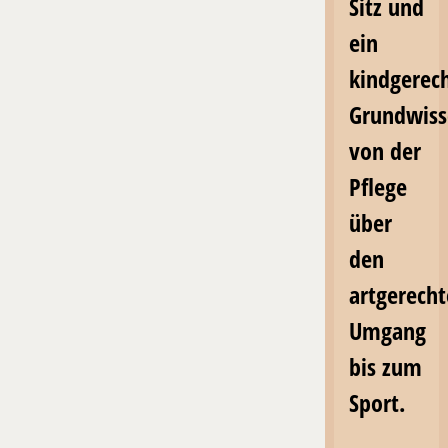
Sitz und
ein
kindgerec
Grundwiss
von der
Pflege
über
den
artgerech
Umgang
bis zum
Sport.