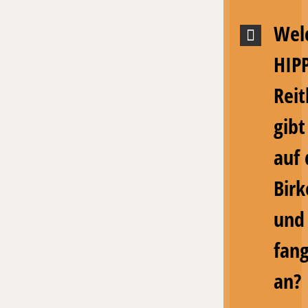
Wel
HIP
Reit
gibt
auf
Bir
und
fang
an?