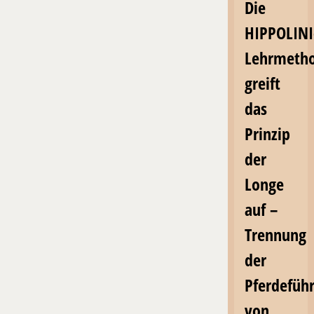
Die
HIPPOLINI
Lehrmeth
greift
das
Prinzip
der
Longe
auf –
Trennung
der
Pferdefüh
von