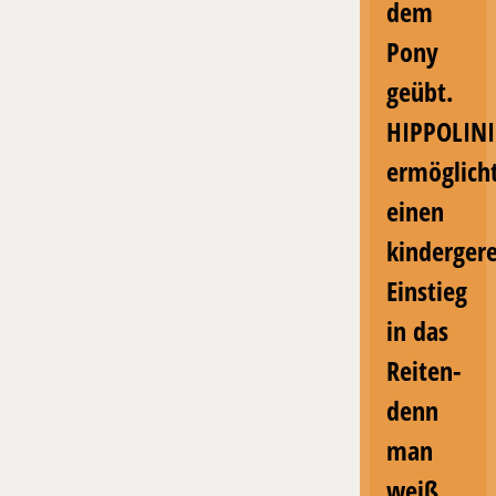
dem
Pony
geübt.
HIPPOLIN
ermöglich
einen
kinderger
Einstieg
in das
Reiten-
denn
man
weiß