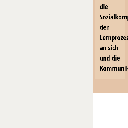
die
Sozialkom
den
Lernproze
an sich
und die
Kommunika