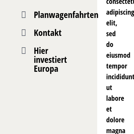
consectet
adipiscin
Planwagenfahrten
elit,
Kontakt
sed
do
Hier
eiusmod
investiert
tempor
Europa
incididun
ut
labore
et
dolore
magna