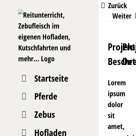
Zum
Zurück
Weiter
Inhalt
springen
Projekt
Pro
Beschr
Det
Startseite
Lorem
ipsum
Pferde
dolor
Zebus
sit
amet,
Hofladen